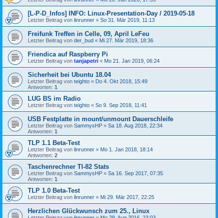
[L-P-D_Infos] INFO: Linux-Presentation-Day / 2019-05-18
Letzter Beitrag von
linrunner
«
So 31. Mär 2019, 11:13
Freifunk Treffen in Celle, 09, April LeFeu
Letzter Beitrag von
der_bud
«
Mi 27. Mär 2019, 18:36
Friendica auf Raspberry Pi
Letzter Beitrag von
tanjapetri
«
Mo 21. Jan 2019, 06:24
Sicherheit bei Ubuntu 18.04
Letzter Beitrag von
teighto
«
Do 4. Okt 2018, 15:49
Antworten:
1
LUG BS im Radio
Letzter Beitrag von
teighto
«
So 9. Sep 2018, 11:41
USB Festplatte in mount/unmount Dauerschleife
Letzter Beitrag von
SammysHP
«
Sa 18. Aug 2018, 22:34
Antworten:
1
TLP 1.1 Beta-Test
Letzter Beitrag von
linrunner
«
Mo 1. Jan 2018, 18:14
Antworten:
2
Taschenrechner TI-82 Stats
Letzter Beitrag von
SammysHP
«
Sa 16. Sep 2017, 07:35
Antworten:
1
TLP 1.0 Beta-Test
Letzter Beitrag von
linrunner
«
Mi 29. Mär 2017, 22:25
Herzlichen Glückwunsch zum 25., Linux
Letzter Beitrag von
linrunner
«
Mo 29. Aug 2016, 23:03