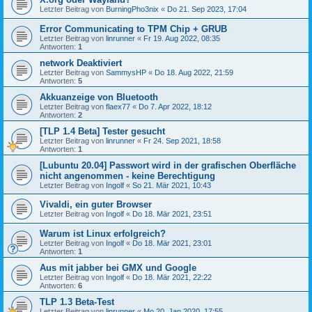
Letzter Beitrag von
BurningPho3nix
«
Do 21. Sep 2023, 17:04
Error Communicating to TPM Chip + GRUB
Letzter Beitrag von
linrunner
«
Fr 19. Aug 2022, 08:35
Antworten:
1
network Deaktiviert
Letzter Beitrag von
SammysHP
«
Do 18. Aug 2022, 21:59
Antworten:
5
Akkuanzeige von Bluetooth
Letzter Beitrag von
flaex77
«
Do 7. Apr 2022, 18:12
Antworten:
2
[TLP 1.4 Beta] Tester gesucht
Letzter Beitrag von
linrunner
«
Fr 24. Sep 2021, 18:58
Antworten:
1
[Lubuntu 20.04] Passwort wird in der grafischen Oberfläche
nicht angenommen - keine Berechtigung
Letzter Beitrag von
Ingolf
«
So 21. Mär 2021, 10:43
Vivaldi, ein guter Browser
Letzter Beitrag von
Ingolf
«
Do 18. Mär 2021, 23:51
Warum ist Linux erfolgreich?
Letzter Beitrag von
Ingolf
«
Do 18. Mär 2021, 23:01
Antworten:
1
Aus mit jabber bei GMX und Google
Letzter Beitrag von
Ingolf
«
Do 18. Mär 2021, 22:22
Antworten:
6
TLP 1.3 Beta-Test
Letzter Beitrag von
linrunner
«
Mo 20. Jan 2020, 17:55