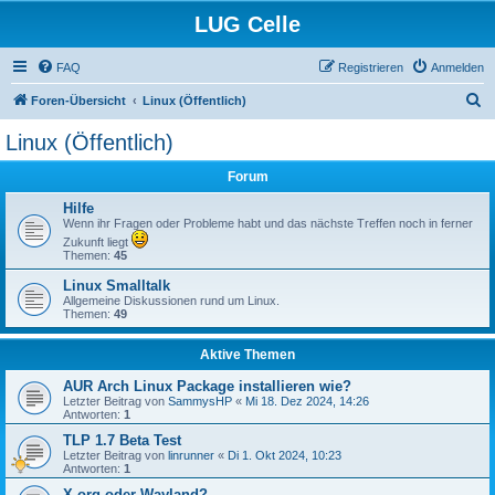
LUG Celle
FAQ
Registrieren
Anmelden
S
Foren-Übersicht
Linux (Öffentlich)
u
Linux (Öffentlich)
c
Forum
h
e
Hilfe
Wenn ihr Fragen oder Probleme habt und das nächste Treffen noch in ferner
Zukunft liegt
Themen:
45
Linux Smalltalk
Allgemeine Diskussionen rund um Linux.
Themen:
49
Aktive Themen
AUR Arch Linux Package installieren wie?
Letzter Beitrag von
SammysHP
«
Mi 18. Dez 2024, 14:26
Antworten:
1
TLP 1.7 Beta Test
Letzter Beitrag von
linrunner
«
Di 1. Okt 2024, 10:23
Antworten:
1
X.org oder Wayland?