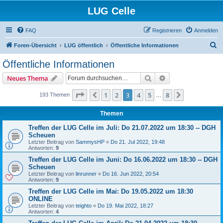
LUG Celle
FAQ
Registrieren
Anmelden
S
Foren-Übersicht
LUG öffentlich
Öffentliche Informationen
u
Öffentliche Informationen
c
Suche
Erweiterte Suche
Neues Thema
h
e
Seite
3
von
8
1
2
3
4
5
8
Vorherige
Nächste
193 Themen
…
Themen
Treffen der LUG Celle im Juli: Do 21.07.2022 um 18:30 -- DGH
Scheuen
Letzter Beitrag von
SammysHP
«
Do 21. Jul 2022, 19:48
Antworten:
9
Treffen der LUG Celle im Juni: Do 16.06.2022 um 18:30 -- DGH
Scheuen
Letzter Beitrag von
linrunner
«
Do 16. Jun 2022, 20:54
Antworten:
9
Treffen der LUG Celle im Mai: Do 19.05.2022 um 18:30
ONLINE
Letzter Beitrag von
teighto
«
Do 19. Mai 2022, 18:27
Antworten:
4