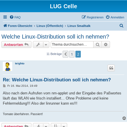
LUG Celle
FAQ
Registrieren
Anmelden
S
Foren-Übersicht
Linux (Öffentlich)
Linux Smalltalk
u
Welche Linux-Distribution soll ich nehmen?
c
Suche
Erweiterte
Antworten
h
e
1
2
Vorherige
11 Beiträge
teighto
Re: Welche Linux-Distribution soll ich nehmen?
B
Fr 16. Mai 2014, 19:49
e
i
Also nach dem Aufrufen vom nm-applet und der Eingabe des Paßwortes
t
läuft das WLAN wie frisch installiert... Ohne Probleme und keine
r
a
Fehlermeldung!!! Also der linrunner kann es!!!
g
Tomate überfahren. Passiert!
Antworten