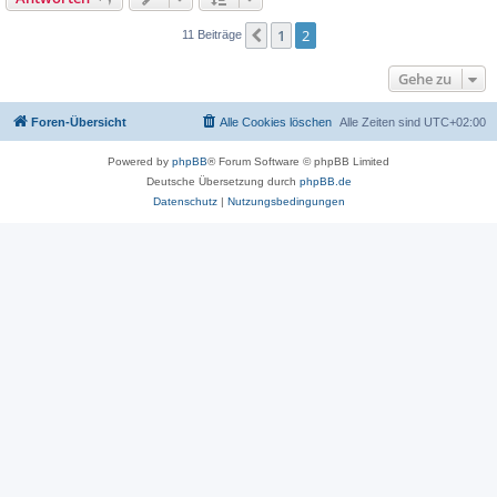
1
2
Vorherige
11 Beiträge
Gehe zu
Foren-Übersicht
Alle Cookies löschen
Alle Zeiten sind
UTC+02:00
Powered by
phpBB
® Forum Software © phpBB Limited
Deutsche Übersetzung durch
phpBB.de
Datenschutz
|
Nutzungsbedingungen