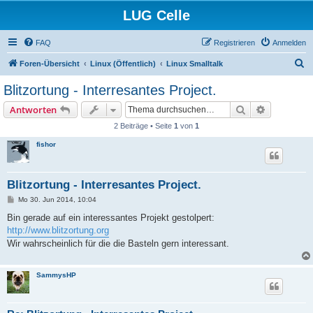
LUG Celle
FAQ
Registrieren
Anmelden
S
Foren-Übersicht
Linux (Öffentlich)
Linux Smalltalk
u
Blitzortung - Interresantes Project.
c
Suche
Erweiterte
Antworten
h
2 Beiträge • Seite
1
von
1
e
fishor
Blitzortung - Interresantes Project.
B
Mo 30. Jun 2014, 10:04
e
i
Bin gerade auf ein interessantes Projekt gestolpert:
t
http://www.blitzortung.org
r
a
Wir wahrscheinlich für die die Basteln gern interessant.
g
SammysHP