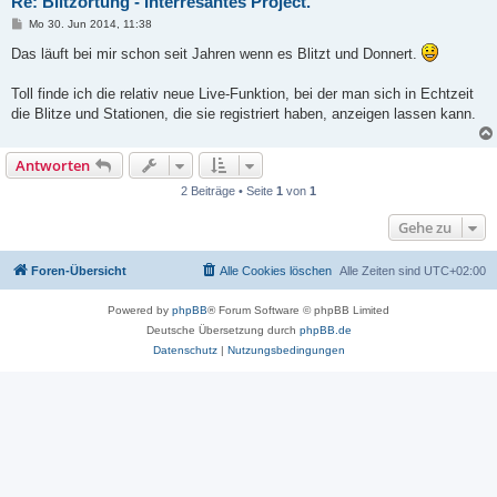
Re: Blitzortung - Interresantes Project.
B
Mo 30. Jun 2014, 11:38
e
i
Das läuft bei mir schon seit Jahren wenn es Blitzt und Donnert.
t
r
a
Toll finde ich die relativ neue Live-Funktion, bei der man sich in Echtzeit
g
die Blitze und Stationen, die sie registriert haben, anzeigen lassen kann.
Antworten
2 Beiträge • Seite
1
von
1
Gehe zu
Foren-Übersicht
Alle Cookies löschen
Alle Zeiten sind
UTC+02:00
Powered by
phpBB
® Forum Software © phpBB Limited
Deutsche Übersetzung durch
phpBB.de
Datenschutz
|
Nutzungsbedingungen