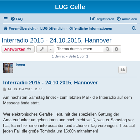
LUG Celle
FAQ
Registrieren
Anmelden
S
Foren-Übersicht
LUG öffentlich
Öffentliche Informationen
u
Interradio 2015 - 24.10.2015, Hannover
c
Suche
Erweiterte
Antworten
h
1 Beitrag • Seite
1
von
1
e
joergr
Interradio 2015 - 24.10.2015, Hannover
B
Mo 19. Okt 2015, 11:38
e
i
Am nächsten Samstag findet - zum letzten Mal - die Interradio auf dem
t
Messegelände statt.
r
a
g
Wer elektronisches Geraffel liebt, mit der speziellen Gattung der
Amateurfunker umgehen kann und noch nicht weiß, was er Samstag vor
hat, kann hier einen interessanten und schönen Tag verbringen. Tipp: auf
jeden Fall die große Tombola um 16:00h mitnehmen!