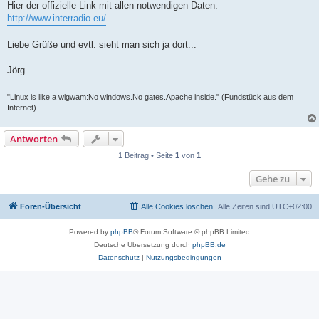
Hier der offizielle Link mit allen notwendigen Daten:
http://www.interradio.eu/
Liebe Grüße und evtl. sieht man sich ja dort...
Jörg
"Linux is like a wigwam:No windows.No gates.Apache inside." (Fundstück aus dem
Internet)
Antworten
1 Beitrag • Seite
1
von
1
Gehe zu
Foren-Übersicht
Alle Cookies löschen
Alle Zeiten sind
UTC+02:00
Powered by
phpBB
® Forum Software © phpBB Limited
Deutsche Übersetzung durch
phpBB.de
Datenschutz
|
Nutzungsbedingungen