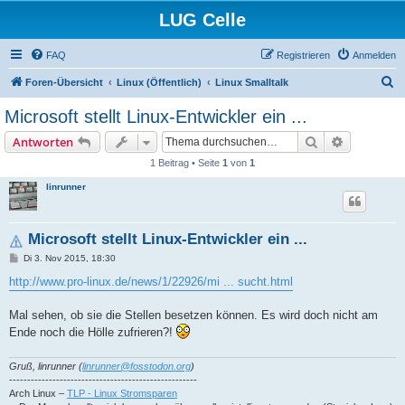
LUG Celle
FAQ
Registrieren
Anmelden
S
Foren-Übersicht
Linux (Öffentlich)
Linux Smalltalk
u
Microsoft stellt Linux-Entwickler ein ...
c
Suche
Erweiterte
Antworten
h
1 Beitrag • Seite
1
von
1
e
linrunner
Microsoft stellt Linux-Entwickler ein ...
B
Di 3. Nov 2015, 18:30
e
i
http://www.pro-linux.de/news/1/22926/mi ... sucht.html
t
r
a
Mal sehen, ob sie die Stellen besetzen können. Es wird doch nicht am
g
Ende noch die Hölle zufrieren?!
Gruß, linrunner (
linrunner@fosstodon.org
)
----------------------------------------------------
Arch Linux –
TLP - Linux Stromsparen