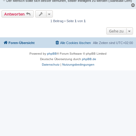
-- Der Mensch sollte sich besser bemühen, selber intelligent zu werden (Stanislaw Lem)
Antworten
1 Beitrag • Seite
1
von
1
Gehe zu
Foren-Übersicht
Alle Cookies löschen
Alle Zeiten sind
UTC+02:00
Powered by
phpBB
® Forum Software © phpBB Limited
Deutsche Übersetzung durch
phpBB.de
Datenschutz
|
Nutzungsbedingungen