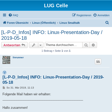
LUG Celle
FAQ
Registrieren
Anmelden
S
Foren-Übersicht
Linux (Öffentlich)
Linux Smalltalk
u
[L-P-D_Infos] INFO: Linux-Presentation-Day /
c
2019-05-18
h
Suche
Erweiterte
Antworten
e
1 Beitrag • Seite
1
von
1
linrunner
[L-P-D_Infos] INFO: Linux-Presentation-Day / 2019-
05-18
B
So 31. Mär 2019, 11:13
e
i
Folgende Mail haben wir erhalten:
t
______________________________________________
r
a
g
Hallo zusammen!