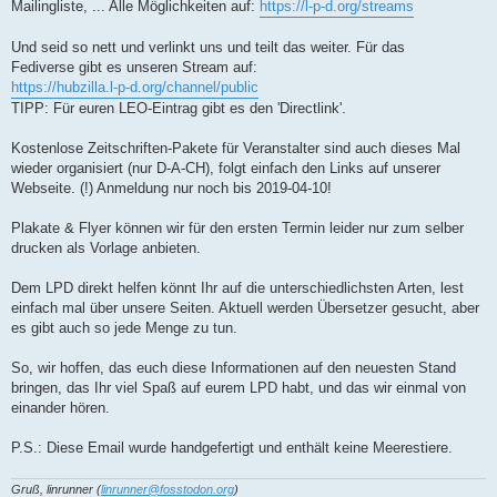
Mailingliste, ... Alle Möglichkeiten auf:
https://l-p-d.org/streams
Und seid so nett und verlinkt uns und teilt das weiter. Für das
Fediverse gibt es unseren Stream auf:
https://hubzilla.l-p-d.org/channel/public
TIPP: Für euren LEO-Eintrag gibt es den 'Directlink'.
Kostenlose Zeitschriften-Pakete für Veranstalter sind auch dieses Mal
wieder organisiert (nur D-A-CH), folgt einfach den Links auf unserer
Webseite. (!) Anmeldung nur noch bis 2019-04-10!
Plakate & Flyer können wir für den ersten Termin leider nur zum selber
drucken als Vorlage anbieten.
Dem LPD direkt helfen könnt Ihr auf die unterschiedlichsten Arten, lest
einfach mal über unsere Seiten. Aktuell werden Übersetzer gesucht, aber
es gibt auch so jede Menge zu tun.
So, wir hoffen, das euch diese Informationen auf den neuesten Stand
bringen, das Ihr viel Spaß auf eurem LPD habt, und das wir einmal von
einander hören.
P.S.: Diese Email wurde handgefertigt und enthält keine Meerestiere.
Gruß, linrunner (
linrunner@fosstodon.org
)