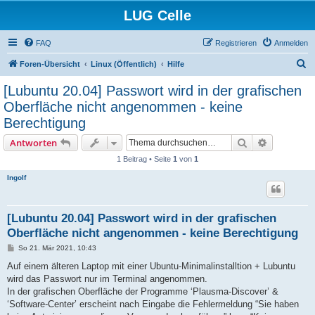
LUG Celle
FAQ
Registrieren
Anmelden
S
Foren-Übersicht
Linux (Öffentlich)
Hilfe
u
[Lubuntu 20.04] Passwort wird in der grafischen
c
Oberfläche nicht angenommen - keine
h
Berechtigung
e
Suche
Erweiterte
Antworten
1 Beitrag • Seite
1
von
1
Ingolf
[Lubuntu 20.04] Passwort wird in der grafischen
Oberfläche nicht angenommen - keine Berechtigung
B
So 21. Mär 2021, 10:43
e
i
Auf einem älteren Laptop mit einer Ubuntu-Minimalinstalltion + Lubuntu
t
wird das Passwort nur im Terminal angenommen.
r
a
In der grafischen Oberfläche der Programme ‘Plausma-Discover’ &
g
‘Software-Center’ erscheint nach Eingabe die Fehlermeldung “Sie haben