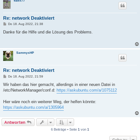
flaex77
Re: network Deaktiviert
B
Do 18. Aug 2022, 21:38
e
i
Danke für die Hilfe und die Lösung des Problems.
t
r
a
g
SammysHP
Re: network Deaktiviert
B
Do 18. Aug 2022, 21:59
e
i
Wir haben das hier gemacht, allerdings in einer neuen Datei in
t
/etc/NetworkManager/conf.d:
https://askubuntu.com/a/1075112
r
a
g
Hier wäre noch ein weiterer Weg, der helfen könnte:
https://askubuntu.com/a/1305964
Antworten
6 Beiträge • Seite
1
von
1
Gehe zu