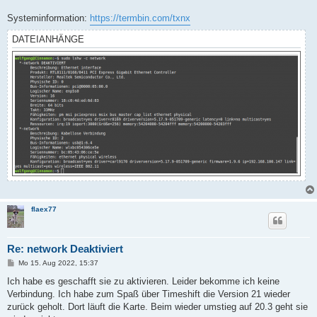
Systeminformation:
https://termbin.com/txnx
DATEIANHÄNGE
flaex77
Re: network Deaktiviert
B
Mo 15. Aug 2022, 15:37
e
i
Ich habe es geschafft sie zu aktivieren. Leider bekomme ich keine
t
Verbindung. Ich habe zum Spaß über Timeshift die Version 21 wieder
r
a
zurück geholt. Dort läuft die Karte. Beim wieder umstieg auf 20.3 geht sie
g