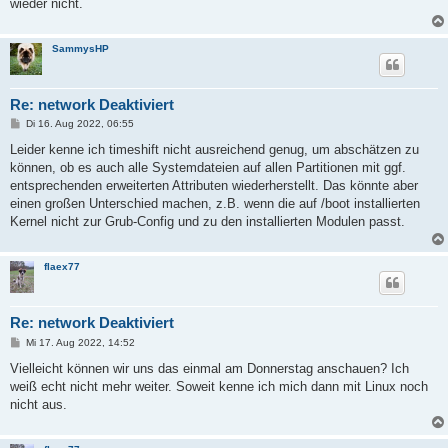
wieder nicht.
SammysHP
Re: network Deaktiviert
B
Di 16. Aug 2022, 06:55
e
i
Leider kenne ich timeshift nicht ausreichend genug, um abschätzen zu
t
können, ob es auch alle Systemdateien auf allen Partitionen mit ggf.
r
a
entsprechenden erweiterten Attributen wiederherstellt. Das könnte aber
g
einen großen Unterschied machen, z.B. wenn die auf /boot installierten
Kernel nicht zur Grub-Config und zu den installierten Modulen passt.
flaex77
Re: network Deaktiviert
B
Mi 17. Aug 2022, 14:52
e
i
Vielleicht können wir uns das einmal am Donnerstag anschauen? Ich
t
weiß echt nicht mehr weiter. Soweit kenne ich mich dann mit Linux noch
r
a
nicht aus.
g