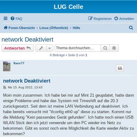
LUG Celle
FAQ
Registrieren
Anmelden
S
Foren-Übersicht
Linux (Öffentlich)
Hilfe
u
network Deaktiviert
c
Suche
Erweiterte
Antworten
h
6 Beiträge • Seite
1
von
1
e
flaex77
network Deaktiviert
B
Mo 15. Aug 2022, 13:43
e
i
Moin moin zusammen. Ich habe bei mir auf Mint 21 geupdatet, hatte dann
t
einige Probleme und habe das System mit Timeshift auf die 20.3
r
a
zurückgesetzt. Seit dem ist meine LAN Verbindung auf deaktiviert. Ich
g
habe bereits versucht mit "ifconfig eth0 up" diese zu starten. Kommt nur
die Meldung "Kein passendes Gerät gefunden". Ich hatte noch einen USB
WLAN Stick den ich jetzt verwende um den PC wieder ins Netz zu
bekommen. Gibt es sonst noch eine Möglichkeit die Karte wieder Aktiv zu
bekommen?