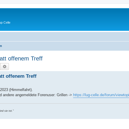
p Celle
en
att offenem Treff
Suche
Erweiterte Suche
att offenem Treff
 2023 (Himmelfahrt).
nd andere angemeldete Forenuser: Grillen ->
https://lug-celle.de/forum/viewto
nd sie tot."