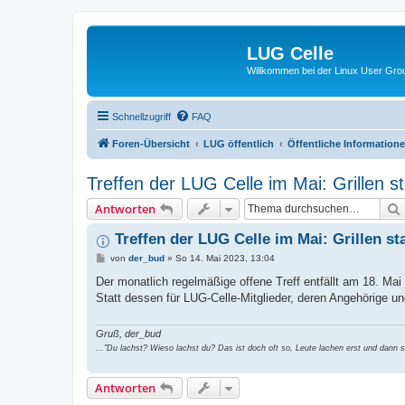
LUG Celle
Willkommen bei der Linux User Grou
Schnellzugriff
FAQ
Foren-Übersicht
LUG öffentlich
Öffentliche Information
Treffen der LUG Celle im Mai: Grillen st
Antworten
Treffen der LUG Celle im Mai: Grillen st
B
von
der_bud
»
So 14. Mai 2023, 13:04
e
i
Der monatlich regelmäßige offene Treff entfällt am 18. Mai
t
Statt dessen für LUG-Celle-Mitglieder, deren Angehörige u
r
a
g
Gruß, der_bud
..."Du lachst? Wieso lachst du? Das ist doch oft so, Leute lachen erst und dann si
Antworten