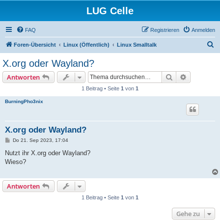
LUG Celle
FAQ
Registrieren
Anmelden
S
Foren-Übersicht
Linux (Öffentlich)
Linux Smalltalk
u
X.org oder Wayland?
c
Suche
Erweiterte
Antworten
h
1 Beitrag • Seite
1
von
1
e
BurningPho3nix
X.org oder Wayland?
B
Do 21. Sep 2023, 17:04
e
i
Nutzt ihr X.org oder Wayland?
t
Wieso?
r
a
g
Antworten
1 Beitrag • Seite
1
von
1
Gehe zu