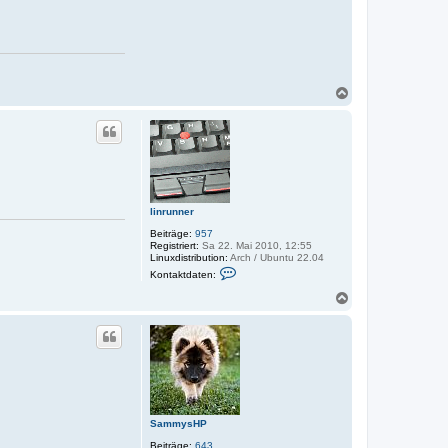
N
a
c
h
o
b
e
n
linrunner
Beiträge:
957
Registriert:
Sa 22. Mai 2010, 12:55
Linuxdistribution:
Arch / Ubuntu 22.04
K
Kontaktdaten:
o
n
N
t
a
a
c
k
h
t
o
d
a
b
t
e
e
n
n
v
SammysHP
o
n
Beiträge:
643