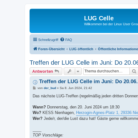
LUG Celle
Willkommen bei der Linux User Grou
Schnellzugriff
FAQ
Foren-Übersicht
LUG öffentlich
Öffentliche Information
Treffen der LUG Celle im Juni: Do 20.
Antworten
Treffen der LUG Celle im Juni: Do 20.0
B
von
der_bud
»
Sa 8. Jun 2024, 21:42
e
i
Das nächste LUG-Treffen (regelmäßig jeden dritten Donnerst
t
r
a
Wann?
Donnerstag, den 20. Juni 2024 um 18:30
g
Wo?
KESS Nienhagen,
Herzogin-Agnes-Platz 1, 29336 N
Wer?
Jede/r, der/die Lust dazu hat! Gäste gerne willkomm
____
TOP Vorschläge: