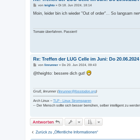
B
von
teighto
»
Di 18. Jun 2024, 18:14
e
i
Moin, leider bin ich wieder "Out of order"... So langsam 
t
r
a
g
Tomate überfahren. Passiert!
Re: Treffen der LUG Celle im Juni: Do 20.06.202
B
von
linrunner
»
Do 20. Jun 2024, 09:43
e
i
@theighto: bessere dich gut!
t
r
a
g
Gruß, linrunner (
linrunner@fosstodon.org
)
----------------------------------------------------
Arch Linux –
TLP - Linux Stromsparen
-- Der Mensch sollte sich besser bemühen, selber intelligent zu werde
Antworten
Zurück zu „Öffentliche Informationen“