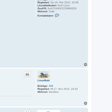
l
Registriert:
Sa 18. Feb 2012, 19:38
i
Linuxdistribution:
Arch Linux
n
GnuPG:
0xA7CA30CCC5860DC9
r
Wohnort:
Celle
u
K
n
Kontaktdaten:
o
n
n
e
t
r
a
k
t
d
a
t
e
n
v
o
n
S
a
N
m
a
m
c
y
s
h
H
o
P
LinuxBubi
b
e
Beiträge:
208
n
Registriert:
Mi 17. Nov 2010, 19:20
Wohnort:
Stedden
N
a
c