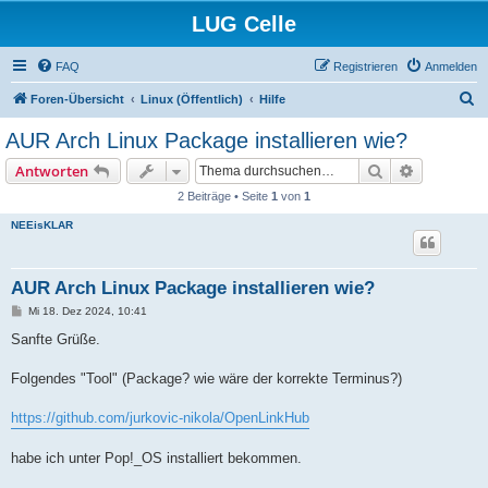
LUG Celle
FAQ
Registrieren
Anmelden
S
Foren-Übersicht
Linux (Öffentlich)
Hilfe
u
AUR Arch Linux Package installieren wie?
c
Suche
Erweiterte
Antworten
h
2 Beiträge • Seite
1
von
1
e
NEEisKLAR
AUR Arch Linux Package installieren wie?
B
Mi 18. Dez 2024, 10:41
e
i
Sanfte Grüße.
t
r
a
Folgendes "Tool" (Package? wie wäre der korrekte Terminus?)
g
https://github.com/jurkovic-nikola/OpenLinkHub
habe ich unter Pop!_OS installiert bekommen.