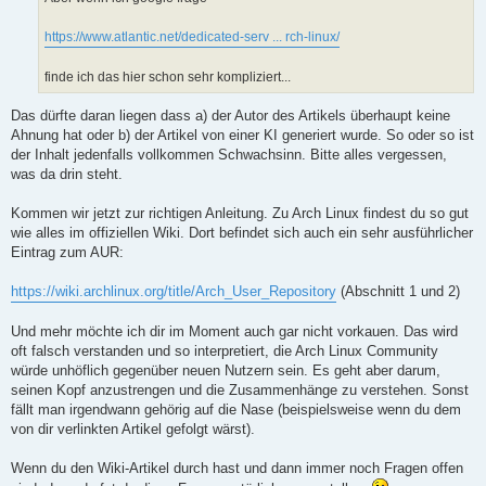
g
https://www.atlantic.net/dedicated-serv ... rch-linux/
finde ich das hier schon sehr kompliziert...
Das dürfte daran liegen dass a) der Autor des Artikels überhaupt keine
Ahnung hat oder b) der Artikel von einer KI generiert wurde. So oder so ist
der Inhalt jedenfalls vollkommen Schwachsinn. Bitte alles vergessen,
was da drin steht.
Kommen wir jetzt zur richtigen Anleitung. Zu Arch Linux findest du so gut
wie alles im offiziellen Wiki. Dort befindet sich auch ein sehr ausführlicher
Eintrag zum AUR:
https://wiki.archlinux.org/title/Arch_User_Repository
(Abschnitt 1 und 2)
Und mehr möchte ich dir im Moment auch gar nicht vorkauen. Das wird
oft falsch verstanden und so interpretiert, die Arch Linux Community
würde unhöflich gegenüber neuen Nutzern sein. Es geht aber darum,
seinen Kopf anzustrengen und die Zusammenhänge zu verstehen. Sonst
fällt man irgendwann gehörig auf die Nase (beispielsweise wenn du dem
von dir verlinkten Artikel gefolgt wärst).
Wenn du den Wiki-Artikel durch hast und dann immer noch Fragen offen