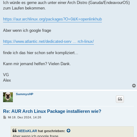
Ich würde es gerne auch unter einer Arch Distro (Garuda/EndeavourOS)
zum Laufen bekommen.
https://aur.archlinux.org/packages?O=0&K=openlinkhub
Aber wenn ich google frage
https://www.atlantic.net/dedicated-serv ... rch-linux/
finde ich das hier schon sehr kompliziert...
Kann mir jemand helfen? Vielen Dank.
VG
Alex
SammysHP
Re: AUR Arch Linux Package installieren wie?
B
Mi 18. Dez 2024, 14:26
e
i
t
NEEisKLAR
hat geschrieben:
r
a
Aber wenn ich google frage