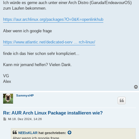
Ich würde es gerne auch unter einer Arch Distro (Garuda/EndeavourOS)
zum Laufen bekommen.
https://aur.archlinux.org/packages?O=0&K=openlinkhub
Aber wenn ich google frage
https://www.atlantic.net/dedicated-serv ... rch-linux/
finde ich das hier schon sehr kompliziert...
Kann mir jemand helfen? Vielen Dank.
VG
Alex
SammysHP
Re: AUR Arch Linux Package installieren wie?
B
Mi 18. Dez 2024, 14:26
e
i
t
NEEisKLAR
hat geschrieben:
r
a
Aber wenn ich google frage