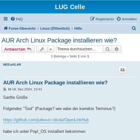
LUG Celle
FAQ
Registrieren
Anmelden
S
Foren-Übersicht
Linux (Öffentlich)
Hilfe
u
AUR Arch Linux Package installieren wie?
c
Suche
Erweiterte
Antworten
h
2 Beiträge • Seite
1
von
1
e
NEEisKLAR
AUR Arch Linux Package installieren wie?
B
Mi 18. Dez 2024, 10:41
e
i
Sanfte Grüße.
t
r
a
Folgendes "Tool" (Package? wie wäre der korrekte Terminus?)
g
https://github.com/jurkovic-nikola/OpenLinkHub
habe ich unter Pop!_OS installiert bekommen.