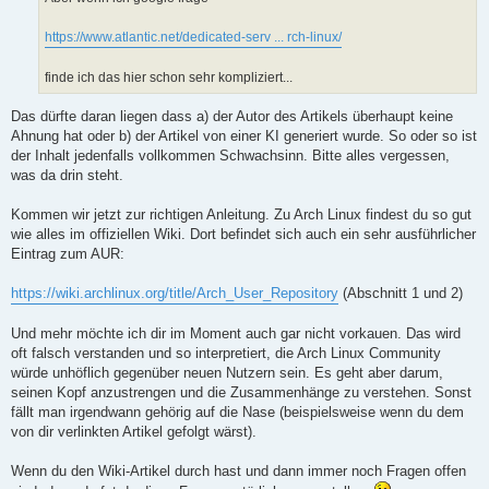
g
https://www.atlantic.net/dedicated-serv ... rch-linux/
finde ich das hier schon sehr kompliziert...
Das dürfte daran liegen dass a) der Autor des Artikels überhaupt keine
Ahnung hat oder b) der Artikel von einer KI generiert wurde. So oder so ist
der Inhalt jedenfalls vollkommen Schwachsinn. Bitte alles vergessen,
was da drin steht.
Kommen wir jetzt zur richtigen Anleitung. Zu Arch Linux findest du so gut
wie alles im offiziellen Wiki. Dort befindet sich auch ein sehr ausführlicher
Eintrag zum AUR:
https://wiki.archlinux.org/title/Arch_User_Repository
(Abschnitt 1 und 2)
Und mehr möchte ich dir im Moment auch gar nicht vorkauen. Das wird
oft falsch verstanden und so interpretiert, die Arch Linux Community
würde unhöflich gegenüber neuen Nutzern sein. Es geht aber darum,
seinen Kopf anzustrengen und die Zusammenhänge zu verstehen. Sonst
fällt man irgendwann gehörig auf die Nase (beispielsweise wenn du dem
von dir verlinkten Artikel gefolgt wärst).
Wenn du den Wiki-Artikel durch hast und dann immer noch Fragen offen