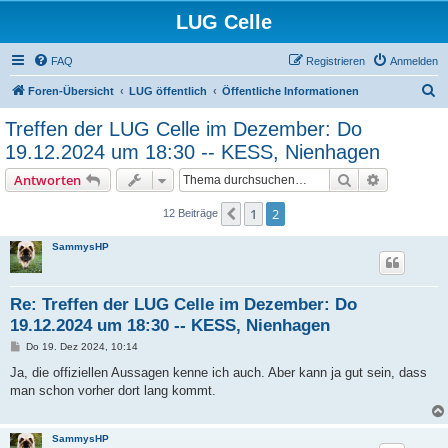
LUG Celle
FAQ
Registrieren
Anmelden
S
Foren-Übersicht
LUG öffentlich
Öffentliche Informationen
u
Treffen der LUG Celle im Dezember: Do
c
19.12.2024 um 18:30 -- KESS, Nienhagen
h
Suche
Erweiterte
Antworten
e
1
2
Vorherige
12 Beiträge
SammysHP
Re: Treffen der LUG Celle im Dezember: Do
19.12.2024 um 18:30 -- KESS, Nienhagen
B
Do 19. Dez 2024, 10:14
e
i
Ja, die offiziellen Aussagen kenne ich auch. Aber kann ja gut sein, dass
t
man schon vorher dort lang kommt.
r
a
g
SammysHP