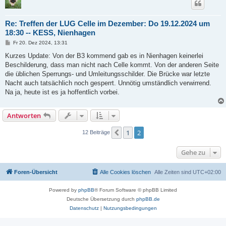
Re: Treffen der LUG Celle im Dezember: Do 19.12.2024 um
18:30 -- KESS, Nienhagen
B
Fr 20. Dez 2024, 13:31
e
i
Kurzes Update: Von der B3 kommend gab es in Nienhagen keinerlei
t
Beschilderung, dass man nicht nach Celle kommt. Von der anderen Seite
r
a
die üblichen Sperrungs- und Umleitungsschilder. Die Brücke war letzte
g
Nacht auch tatsächlich noch gesperrt. Unnötig umständlich verwirrend.
Na ja, heute ist es ja hoffentlich vorbei.
Antworten
1
2
Vorherige
12 Beiträge
Gehe zu
Foren-Übersicht
Alle Cookies löschen
Alle Zeiten sind
UTC+02:00
Powered by
phpBB
® Forum Software © phpBB Limited
Deutsche Übersetzung durch
phpBB.de
Datenschutz
|
Nutzungsbedingungen