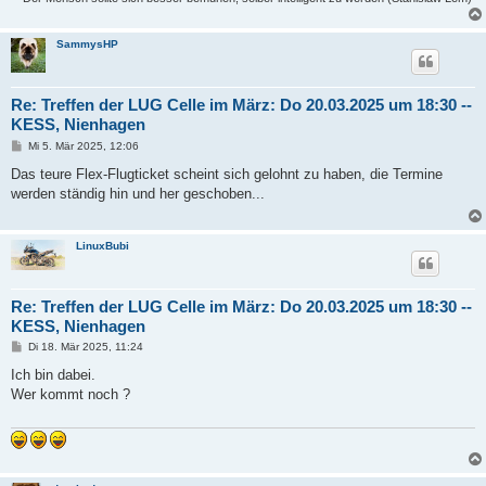
SammysHP
Re: Treffen der LUG Celle im März: Do 20.03.2025 um 18:30 --
KESS, Nienhagen
B
Mi 5. Mär 2025, 12:06
e
i
Das teure Flex-Flugticket scheint sich gelohnt zu haben, die Termine
t
werden ständig hin und her geschoben...
r
a
g
LinuxBubi
Re: Treffen der LUG Celle im März: Do 20.03.2025 um 18:30 --
KESS, Nienhagen
B
Di 18. Mär 2025, 11:24
e
i
Ich bin dabei.
t
Wer kommt noch ?
r
a
g