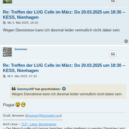
Re: Treffen der LUG Celle im März: Do 20.03.2025 um 18:30 --
KESS, Nienhagen
B
Mo 3. Mär 2025, 16:19
e
i
Wegen Dienstreise kann ich diesmal leider vermutlich nicht dabei sein.
t
r
a
g
linrunner
Re: Treffen der LUG Celle im März: Do 20.03.2025 um 18:30 --
KESS, Nienhagen
B
Mi 5. Mär 2025, 07:33
e
i
t
SammysHP
hat geschrieben:
r
a
Wegen Dienstreise kann ich diesmal leider vermutlich nicht dabei sein.
g
Plagiat
Gruß, linrunner (
linrunner@fosstodon.org
)
----------------------------------------------------
Arch Linux –
TLP - Linux Stromsparen
-- Der Mensch sollte sich besser bemühen, selber intelligent zu werden (Stanislaw Lem)