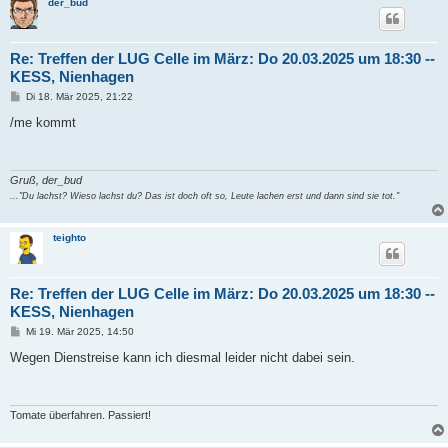
der_bud
Re: Treffen der LUG Celle im März: Do 20.03.2025 um 18:30 --
KESS, Nienhagen
B
Di 18. Mär 2025, 21:22
e
i
/me kommt
t
r
a
g
Gruß, der_bud
..."Du lachst? Wieso lachst du? Das ist doch oft so, Leute lachen erst und dann sind sie tot."
teighto
Re: Treffen der LUG Celle im März: Do 20.03.2025 um 18:30 --
KESS, Nienhagen
B
Mi 19. Mär 2025, 14:50
e
i
Wegen Dienstreise kann ich diesmal leider nicht dabei sein.
t
r
a
g
Tomate überfahren. Passiert!