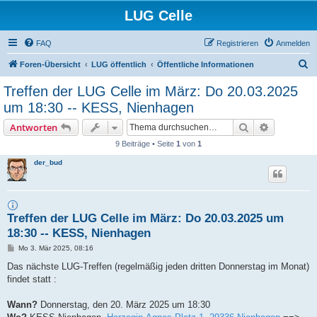
LUG Celle
FAQ
Registrieren
Anmelden
S
Foren-Übersicht
LUG öffentlich
Öffentliche Informationen
u
Treffen der LUG Celle im März: Do 20.03.2025
c
um 18:30 -- KESS, Nienhagen
h
Suche
Erweiterte
Antworten
e
9 Beiträge • Seite
1
von
1
der_bud
Treffen der LUG Celle im März: Do 20.03.2025 um
18:30 -- KESS, Nienhagen
B
Mo 3. Mär 2025, 08:16
e
i
Das nächste LUG-Treffen (regelmäßig jeden dritten Donnerstag im Monat)
t
findet statt :
r
a
g
Wann?
Donnerstag, den 20. März 2025 um 18:30