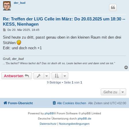
der_bud
Re: Treffen der LUG Celle im März: Do 20.03.2025 um 18:30 --
KESS, Nienhagen
B
Do 20. Mär 2025, 18:45
e
i
Sind heute zu dritt, passt genau oben in den kleinen Raum mit den drei
t
Stühlen
r
a
Edit: und doch noch +1
g
Gruß, der_bud
..."Du lachst? Wieso lachst du? Das ist doch oft so, Leute lachen erst und dann sind sie tot."
Antworten
9 Beiträge • Seite
1
von
1
Gehe zu
Foren-Übersicht
Alle Cookies löschen
Alle Zeiten sind
UTC+02:00
Powered by
phpBB
® Forum Software © phpBB Limited
Deutsche Übersetzung durch
phpBB.de
Datenschutz
|
Nutzungsbedingungen