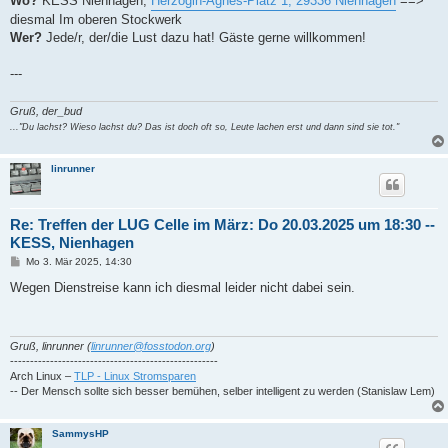
Wo?
KESS Nienhagen,
Herzogin-Agnes-Platz 1, 29336 Nienhagen
==>
diesmal Im oberen Stockwerk
Wer?
Jede/r, der/die Lust dazu hat! Gäste gerne willkommen!
---
Gruß, der_bud
..."Du lachst? Wieso lachst du? Das ist doch oft so, Leute lachen erst und dann sind sie tot."
linrunner
Re: Treffen der LUG Celle im März: Do 20.03.2025 um 18:30 --
KESS, Nienhagen
B
Mo 3. Mär 2025, 14:30
e
i
Wegen Dienstreise kann ich diesmal leider nicht dabei sein.
t
r
a
g
Gruß, linrunner (
linrunner@fosstodon.org
)
----------------------------------------------------
Arch Linux –
TLP - Linux Stromsparen
-- Der Mensch sollte sich besser bemühen, selber intelligent zu werden (Stanislaw Lem)
SammysHP