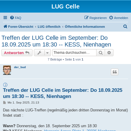
LUG Celle
FAQ
Registrieren
Anmelden
S
Foren-Übersicht
LUG öffentlich
Öffentliche Informationen
u
Treffen der LUG Celle im September: Do
c
18.09.2025 um 18:30 -- KESS, Nienhagen
h
Suche
Erweiterte
Antworten
e
7 Beiträge • Seite
1
von
1
der_bud
Treffen der LUG Celle im September: Do 18.09.2025
um 18:30 -- KESS, Nienhagen
B
Mo 1. Sep 2025, 21:13
e
i
Das nächste LUG-Treffen (regelmäßig jeden dritten Donnerstag im Monat)
t
findet statt :
r
a
g
Wann?
Donnerstag, den 18. September 2025 um 18:30