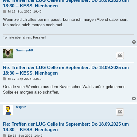
Re: Treffen der LUG Celle im September: Do 18.09.2025 um
18:30 -- KESS, Nienhagen
B
Mi 17. Sep 2025, 16:46
e
i
Wenn zeitlich alles bei mir passt, könnte ich morgen Abend dabei sein.
t
Ich melde mich morgen noch mal.
r
a
g
Tomate überfahren. Passiert!
SammysHP
Re: Treffen der LUG Celle im September: Do 18.09.2025 um
18:30 -- KESS, Nienhagen
B
Mi 17. Sep 2025, 23:10
e
i
Gerade vom Wandern aus dem Bayerischen Wald zurück gekommen.
t
Sollte es morgen also schaffen.
r
a
g
teighto
Re: Treffen der LUG Celle im September: Do 18.09.2025 um
18:30 -- KESS, Nienhagen
B
Do 18. Sep 2025, 14:42