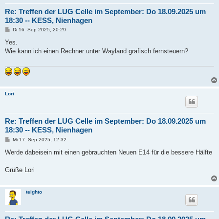
Re: Treffen der LUG Celle im September: Do 18.09.2025 um
18:30 -- KESS, Nienhagen
B
Di 16. Sep 2025, 20:29
e
i
Yes.
t
Wie kann ich einen Rechner unter Wayland grafisch fernsteuern?
r
a
g
Lori
Re: Treffen der LUG Celle im September: Do 18.09.2025 um
18:30 -- KESS, Nienhagen
B
Mi 17. Sep 2025, 12:32
e
i
Werde dabeisein mit einen gebrauchten Neuen E14 für die bessere Hälfte
t
.
r
a
Grüße Lori
g
teighto