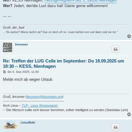
Wo?
KESS Nienhagen,
Herzogin-Agnes-Platz 1, 29336 Nienhagen
Wer?
Jede/r, der/die Lust dazu hat! Gäste gerne willkommen!
--- ---
Gruß, der_bud
..."Du lachst? Wieso lachst du? Das ist doch oft so, Leute lachen erst und dann sind sie tot."
linrunner
Re: Treffen der LUG Celle im September: Do 18.09.2025 um
18:30 -- KESS, Nienhagen
B
Do 4. Sep 2025, 11:00
e
i
Melde mich ab wegen Urlaub.
t
r
a
g
Gruß, linrunner (
linrunner@fosstodon.org
)
----------------------------------------------------
Arch Linux –
TLP - Linux Stromsparen
-- Der Mensch sollte sich besser bemühen, selber intelligent zu werden (Stanislaw Lem)
LinuxBubi