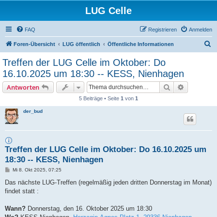
LUG Celle
FAQ
Registrieren
Anmelden
S
Foren-Übersicht
LUG öffentlich
Öffentliche Informationen
u
Treffen der LUG Celle im Oktober: Do
c
16.10.2025 um 18:30 -- KESS, Nienhagen
h
Suche
Erweiterte
Antworten
e
5 Beiträge • Seite
1
von
1
der_bud
Treffen der LUG Celle im Oktober: Do 16.10.2025 um
18:30 -- KESS, Nienhagen
B
Mi 8. Okt 2025, 07:25
e
i
Das nächste LUG-Treffen (regelmäßig jeden dritten Donnerstag im Monat)
t
findet statt :
r
a
g
Wann?
Donnerstag, den 16. Oktober 2025 um 18:30