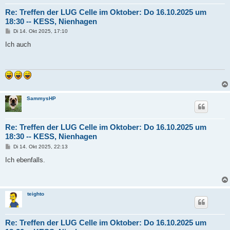
Re: Treffen der LUG Celle im Oktober: Do 16.10.2025 um
18:30 -- KESS, Nienhagen
B
Di 14. Okt 2025, 17:10
e
i
Ich auch
t
r
a
g
SammysHP
Re: Treffen der LUG Celle im Oktober: Do 16.10.2025 um
18:30 -- KESS, Nienhagen
B
Di 14. Okt 2025, 22:13
e
i
Ich ebenfalls.
t
r
a
g
teighto
Re: Treffen der LUG Celle im Oktober: Do 16.10.2025 um