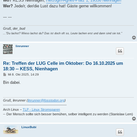
Wo?
KESS Nienhagen,
Herzogin-Agnes-Platz 1, 29336 Nienhagen
Wer?
Jede/r, der/die Lust dazu hat! Gäste gerne willkommen!
--- ---
Gruß, der_bud
..."Du lachst? Wieso lachst du? Das ist doch oft so, Leute lachen erst und dann sind sie tot."
linrunner
Re: Treffen der LUG Celle im Oktober: Do 16.10.2025 um
18:30 -- KESS, Nienhagen
B
Mi 8. Okt 2025, 14:29
e
i
Bin dabei.
t
r
a
g
Gruß, linrunner (
linrunner@fosstodon.org
)
----------------------------------------------------
Arch Linux –
TLP - Linux Stromsparen
-- Der Mensch sollte sich besser bemühen, selber intelligent zu werden (Stanislaw Lem)
LinuxBubi