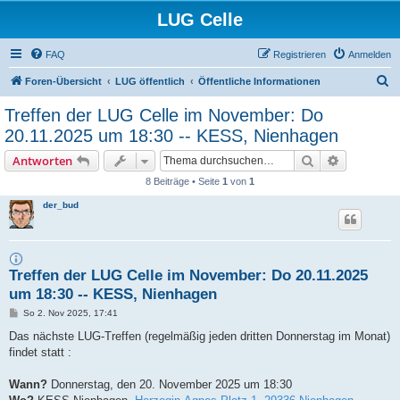
LUG Celle
FAQ
Registrieren
Anmelden
S
Foren-Übersicht
LUG öffentlich
Öffentliche Informationen
u
Treffen der LUG Celle im November: Do
c
20.11.2025 um 18:30 -- KESS, Nienhagen
h
Suche
Erweiterte
Antworten
e
8 Beiträge • Seite
1
von
1
der_bud
Treffen der LUG Celle im November: Do 20.11.2025
um 18:30 -- KESS, Nienhagen
B
So 2. Nov 2025, 17:41
e
i
Das nächste LUG-Treffen (regelmäßig jeden dritten Donnerstag im Monat)
t
findet statt :
r
a
g
Wann?
Donnerstag, den 20. November 2025 um 18:30