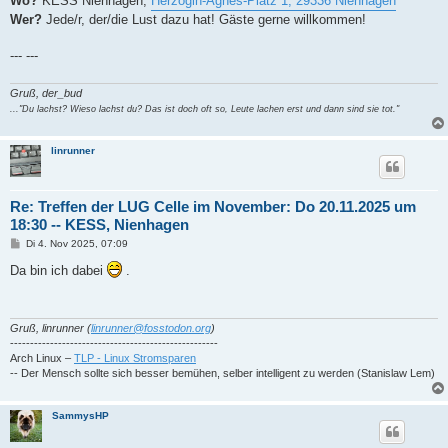
Wo?
KESS Nienhagen,
Herzogin-Agnes-Platz 1, 29336 Nienhagen
Wer?
Jede/r, der/die Lust dazu hat! Gäste gerne willkommen!
--- ---
Gruß, der_bud
..."Du lachst? Wieso lachst du? Das ist doch oft so, Leute lachen erst und dann sind sie tot."
linrunner
Re: Treffen der LUG Celle im November: Do 20.11.2025 um
18:30 -- KESS, Nienhagen
B
Di 4. Nov 2025, 07:09
e
i
Da bin ich dabei
.
t
r
a
g
Gruß, linrunner (
linrunner@fosstodon.org
)
----------------------------------------------------
Arch Linux –
TLP - Linux Stromsparen
-- Der Mensch sollte sich besser bemühen, selber intelligent zu werden (Stanislaw Lem)
SammysHP