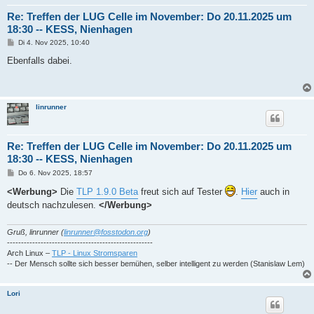
Re: Treffen der LUG Celle im November: Do 20.11.2025 um
18:30 -- KESS, Nienhagen
B
Di 4. Nov 2025, 10:40
e
i
Ebenfalls dabei.
t
r
a
g
linrunner
Re: Treffen der LUG Celle im November: Do 20.11.2025 um
18:30 -- KESS, Nienhagen
B
Do 6. Nov 2025, 18:57
e
i
<Werbung>
Die
TLP 1.9.0 Beta
freut sich auf Tester
.
Hier
auch in
t
deutsch nachzulesen.
</Werbung>
r
a
g
Gruß, linrunner (
linrunner@fosstodon.org
)
----------------------------------------------------
Arch Linux –
TLP - Linux Stromsparen
-- Der Mensch sollte sich besser bemühen, selber intelligent zu werden (Stanislaw Lem)
Lori