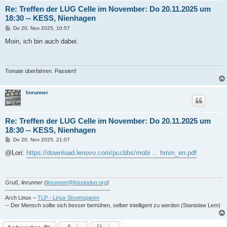
Re: Treffen der LUG Celle im November: Do 20.11.2025 um
18:30 -- KESS, Nienhagen
B
Do 20. Nov 2025, 10:57
e
i
Moin, ich bin auch dabei.
t
r
a
g
Tomate überfahren. Passiert!
linrunner
Re: Treffen der LUG Celle im November: Do 20.11.2025 um
18:30 -- KESS, Nienhagen
B
Do 20. Nov 2025, 21:07
e
i
@Lori:
https://download.lenovo.com/pccbbs/mobi ... hmm_en.pdf
t
r
a
g
Gruß, linrunner (
linrunner@fosstodon.org
)
----------------------------------------------------
Arch Linux –
TLP - Linux Stromsparen
-- Der Mensch sollte sich besser bemühen, selber intelligent zu werden (Stanislaw Lem)