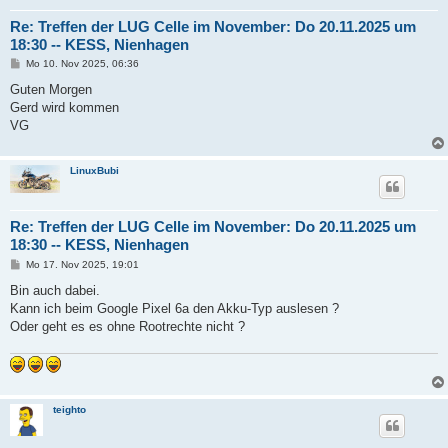
Re: Treffen der LUG Celle im November: Do 20.11.2025 um
18:30 -- KESS, Nienhagen
B
Mo 10. Nov 2025, 06:36
e
i
Guten Morgen
t
Gerd wird kommen
r
a
VG
g
LinuxBubi
Re: Treffen der LUG Celle im November: Do 20.11.2025 um
18:30 -- KESS, Nienhagen
B
Mo 17. Nov 2025, 19:01
e
i
Bin auch dabei.
t
Kann ich beim Google Pixel 6a den Akku-Typ auslesen ?
r
a
Oder geht es es ohne Rootrechte nicht ?
g
teighto