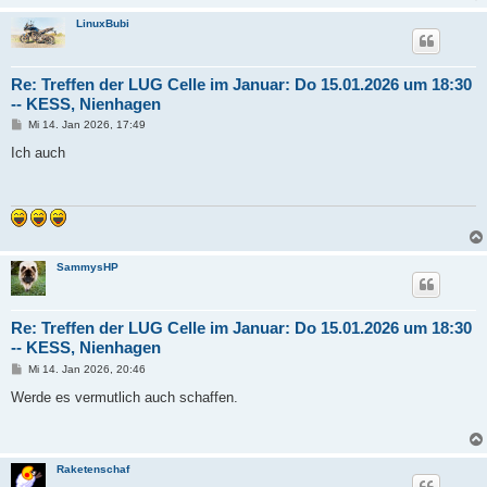
LinuxBubi
Re: Treffen der LUG Celle im Januar: Do 15.01.2026 um 18:30
-- KESS, Nienhagen
B
Mi 14. Jan 2026, 17:49
e
i
Ich auch
t
r
a
g
SammysHP
Re: Treffen der LUG Celle im Januar: Do 15.01.2026 um 18:30
-- KESS, Nienhagen
B
Mi 14. Jan 2026, 20:46
e
i
Werde es vermutlich auch schaffen.
t
r
a
g
Raketenschaf