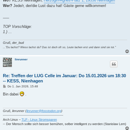
Wo?
KESS Nienhagen,
Herzogin-Agnes-Platz 1, 29336 Nienhagen
Wer?
Jede/r, der/die Lust dazu hat! Gäste gerne willkommen!
___
TOP Vorschläge:
1.) ...
Gruß, der_bud
..."Du lachst? Wieso lachst du? Das ist doch oft so, Leute lachen erst und dann sind sie tot."
linrunner
Re: Treffen der LUG Celle im Januar: Do 15.01.2026 um 18:30
-- KESS, Nienhagen
B
Do 1. Jan 2026, 15:48
e
i
Bin dabei
.
t
r
a
g
Gruß, linrunner (
linrunner@fosstodon.org
)
----------------------------------------------------
Arch Linux –
TLP - Linux Stromsparen
-- Der Mensch sollte sich besser bemühen, selber intelligent zu werden (Stanislaw Lem)