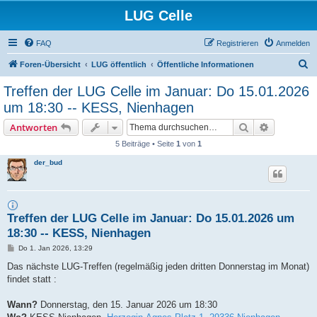
LUG Celle
FAQ
Registrieren
Anmelden
S
Foren-Übersicht
LUG öffentlich
Öffentliche Informationen
u
Treffen der LUG Celle im Januar: Do 15.01.2026
c
um 18:30 -- KESS, Nienhagen
h
Suche
Erweiterte
Antworten
e
5 Beiträge • Seite
1
von
1
der_bud
Treffen der LUG Celle im Januar: Do 15.01.2026 um
18:30 -- KESS, Nienhagen
B
Do 1. Jan 2026, 13:29
e
i
Das nächste LUG-Treffen (regelmäßig jeden dritten Donnerstag im Monat)
t
findet statt :
r
a
g
Wann?
Donnerstag, den 15. Januar 2026 um 18:30