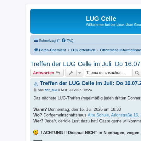
LUG Celle
Willkommen bei der Linux User Grou
Schnellzugriff
FAQ
Foren-Übersicht
LUG öffentlich
Öffentliche Information
Treffen der LUG Celle im Juli: Do 16.
Antworten
Treffen der LUG Celle im Juli: Do 16.0
B
von
der_bud
»
Mi 8. Jul 2026, 16:24
e
i
Das nächste LUG-Treffen (regelmäßig jeden dritten Donner
t
r
a
Wann?
Donnerstag, den 16. Juli 2026 um 18:30
g
Wo?
Dorfgemeinschaftshaus
Alte Schule, Arlohstraße 16
Wer?
Jede/r, der/die Lust dazu hat! Gäste gerne willkomm
!! ACHTUNG !! Diesmal NICHT in Nienhagen, wegen 
____