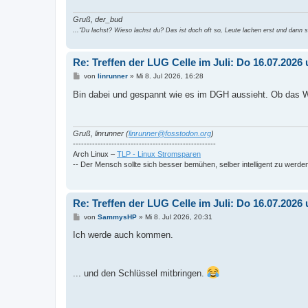
Gruß, der_bud
..."Du lachst? Wieso lachst du? Das ist doch oft so, Leute lachen erst und dann si
Re: Treffen der LUG Celle im Juli: Do 16.07.202
B
von
linrunner
»
Mi 8. Jul 2026, 16:28
e
i
Bin dabei und gespannt wie es im DGH aussieht. Ob das WL
t
r
a
g
Gruß, linrunner (
linrunner@fosstodon.org
)
----------------------------------------------------
Arch Linux –
TLP - Linux Stromsparen
-- Der Mensch sollte sich besser bemühen, selber intelligent zu werde
Re: Treffen der LUG Celle im Juli: Do 16.07.202
B
von
SammysHP
»
Mi 8. Jul 2026, 20:31
e
i
Ich werde auch kommen.
t
r
a
g
... und den Schlüssel mitbringen.