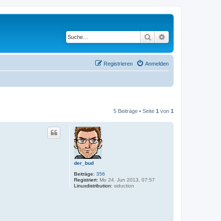
Suche
Erweiterte Suche
Registrieren
Anmelden
5 Beiträge • Seite
1
von
1
der_bud
Beiträge:
356
Registriert:
Mo 24. Jun 2013, 07:57
Linuxdistribution:
siduction