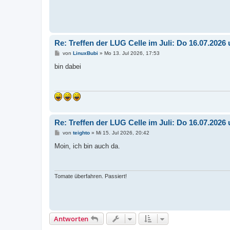
Re: Treffen der LUG Celle im Juli: Do 16.07.202
B
von
LinuxBubi
»
Mo 13. Jul 2026, 17:53
e
i
bin dabei
t
r
a
g
Re: Treffen der LUG Celle im Juli: Do 16.07.202
B
von
teighto
»
Mi 15. Jul 2026, 20:42
e
i
Moin, ich bin auch da.
t
r
a
g
Tomate überfahren. Passiert!
Antworten