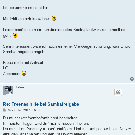
Ich bekomme es nicht hin.
Mir fehlt einfach know how.
Leider benötige ich ein funktionierendes Backuplaufwerk so schnell es
geht.
Sehr interessiert wäre ich auch ein einer Vier-Augenschullung, was Linux
Samba freigaben angeht.
Freue mich auf Antwort
LG
Alexander
fishor
Re: Freenas hilfe bei Sambafreigabe
B
Mi 22. Jan 2014, 16:03
e
i
Du musst /etc/samba/smb.conf bearbeiten.
t
In meisten fragen wird dir "man smb.conf" helfen.
r
a
Da musst du "security = user" einfügen. Und mit smbpasswd - ein Nutzer
g
einfügen, anschalten und den Password anlegen.