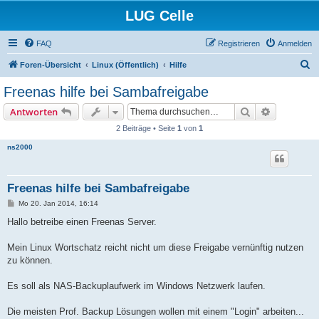
LUG Celle
FAQ
Registrieren
Anmelden
S
Foren-Übersicht
Linux (Öffentlich)
Hilfe
u
Freenas hilfe bei Sambafreigabe
c
Suche
Erweiterte
Antworten
h
2 Beiträge • Seite
1
von
1
e
ns2000
Freenas hilfe bei Sambafreigabe
B
Mo 20. Jan 2014, 16:14
e
i
Hallo betreibe einen Freenas Server.
t
r
a
Mein Linux Wortschatz reicht nicht um diese Freigabe vernünftig nutzen
g
zu können.
Es soll als NAS-Backuplaufwerk im Windows Netzwerk laufen.
Die meisten Prof. Backup Lösungen wollen mit einem "Login" arbeiten...