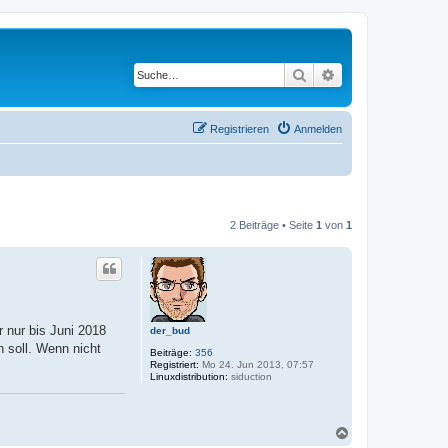
Suche
Erweiterte Suche
Registrieren
Anmelden
2 Beiträge • Seite
1
von
1
 nur bis Juni 2018
der_bud
 soll. Wenn nicht
Beiträge:
356
Registriert:
Mo 24. Jun 2013, 07:57
Linuxdistribution:
siduction
N
a