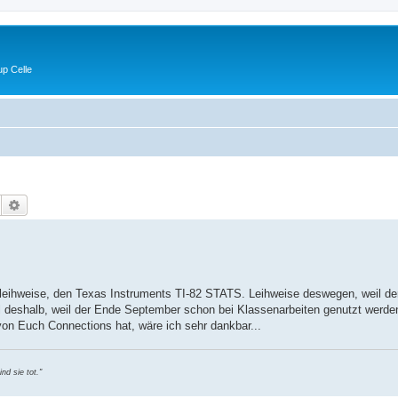
p Celle
Suche
Erweiterte Suche
 leihweise, den Texas Instruments TI-82 STATS. Leihweise deswegen, weil der
l deshalb, weil der Ende September schon bei Klassenarbeiten genutzt werden
on Euch Connections hat, wäre ich sehr dankbar...
nd sie tot."