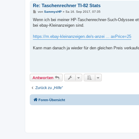
Re: Taschenrechner TI-82 Stats
B
von
SammysHP
»
Sa 16. Sep 2017, 07:35
e
i
Wenn ich bei meiner HP-Taschenrechner-Such-Odyssee etw
t
bei ebay-Kleinanzeigen sind.
r
a
g
https://m.ebay-kleinanzeigen.de/s-anzei ... axPrice=25
Kann man danach ja wieder für den gleichen Preis verkauf
Antworten
Zurück zu „Hilfe“
Foren-Übersicht