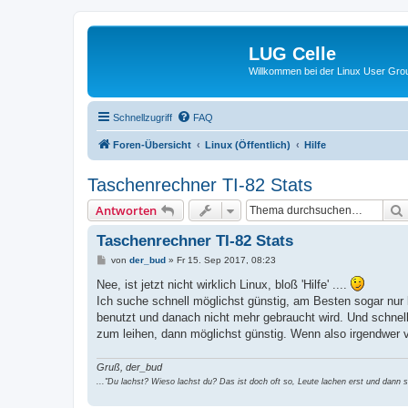
LUG Celle
Willkommen bei der Linux User Grou
Schnellzugriff
FAQ
Foren-Übersicht
Linux (Öffentlich)
Hilfe
Taschenrechner TI-82 Stats
Antworten
Taschenrechner TI-82 Stats
B
von
der_bud
»
Fr 15. Sep 2017, 08:23
e
i
Nee, ist jetzt nicht wirklich Linux, bloß 'Hilfe' ....
t
Ich suche schnell möglichst günstig, am Besten sogar nur
r
a
benutzt und danach nicht mehr gebraucht wird. Und schnel
g
zum leihen, dann möglichst günstig. Wenn also irgendwer v
Gruß, der_bud
..."Du lachst? Wieso lachst du? Das ist doch oft so, Leute lachen erst und dann si