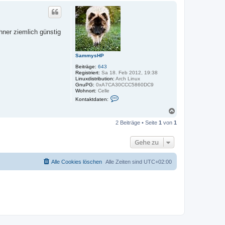
c
h
o
b
ner ziemlich günstig
e
n
SammysHP
Beiträge:
643
Registriert:
Sa 18. Feb 2012, 19:38
Linuxdistribution:
Arch Linux
GnuPG:
0xA7CA30CCC5860DC9
Wohnort:
Celle
K
Kontaktdaten:
o
n
N
t
a
a
2 Beiträge • Seite
1
von
1
c
k
h
t
o
d
Gehe zu
a
b
t
e
e
n
Alle Cookies löschen
Alle Zeiten sind
UTC+02:00
n
v
o
n
S
a
m
m
y
s
H