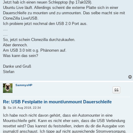
Jetzt hab ich einen neuen Schlepptop (hp 17ak029).
Ubuntu Live läuft. Allerdings scheint die externe Platte sich in einer
Dauerschleife zu mounten und zu unmounten. Das selbe macht sie mit
CloneZilla Live/USB.
Ich probiere jetzt nochmal den USB 2.0 Port aus.
....
....
So, jetzt schein Clonezilla durchzukaufen.
Aber dennoch.
Am USB 3.0 tritt o.g. Phänomen auf.
Was kann das sein?
Danke und Gruß
Stefan
SammysHP
Re: USB Festplatte in mount/unmount Dauerschleife
B
Sa 18. Aug 2018, 22:34
e
i
Ich habe noch nicht davon gehört, dass ein Automounter in eine
t
Mountschleife geht. Kann es nicht eher sein, dass die USB Verbindung
r
a
resettet wird? Das kannst du feststellen, indem du dir die Ausgabe von
g
journalctl anschaust. Ich tippe auf nicht ausreichende Stromversorgung.