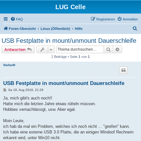
LUG Celle
FAQ
Registrieren
Anmelden
S
Foren-Übersicht
Linux (Öffentlich)
Hilfe
u
USB Festplatte in mount/unmount Dauerschleife
c
Suche
Erweiterte
Antworten
h
2 Beiträge • Seite
1
von
1
e
StefanN
USB Festplatte in mount/unmount Dauerschleife
B
Sa 18. Aug 2018, 21:28
e
i
Ja, mich gibt's auch noch!!
t
Hatte mich die letzten Jahre etwas rütteln müssen.
r
a
Hobbies vernachlässigt, usw. Aber egal.
g
Moin Leute,
ich hab da mal ein Problem, welches ich noch nicht ... "greifen" kann.
Ich habe eine externe USB 3.0 Platte, die an einigen Windoof Rechnern
erkannt wird, unter Win10 nicht.