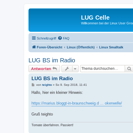
LUG Celle
Willkommen bei der Linux User Grou
Schnellzugriff
FAQ
Foren-Übersicht
Linux (Öffentlich)
Linux Smalltalk
LUG BS im Radio
Antworten
LUG BS im Radio
B
von
teighto
»
So 9. Sep 2018, 11:41
e
i
Hallo, hier ein kleiner Hinweis:
t
r
a
https://marius.bloggt-in-braunschweig.d ... okerwelle/
g
Gruß teighto
Tomate überfahren. Passiert!