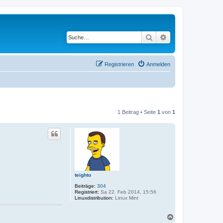
Suche
Erweiterte Suche
Registrieren
Anmelden
1 Beitrag • Seite
1
von
1
teighto
Beiträge:
304
Registriert:
Sa 22. Feb 2014, 15:56
Linuxdistribution:
Linux Mint
N