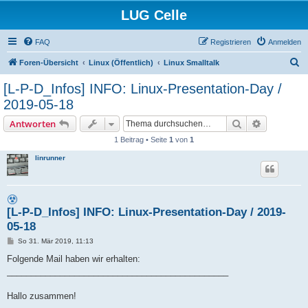
LUG Celle
FAQ
Registrieren
Anmelden
S
Foren-Übersicht
Linux (Öffentlich)
Linux Smalltalk
u
[L-P-D_Infos] INFO: Linux-Presentation-Day /
c
2019-05-18
h
Suche
Erweiterte
Antworten
e
1 Beitrag • Seite
1
von
1
linrunner
[L-P-D_Infos] INFO: Linux-Presentation-Day / 2019-
05-18
B
So 31. Mär 2019, 11:13
e
i
Folgende Mail haben wir erhalten:
t
______________________________________________
r
a
g
Hallo zusammen!