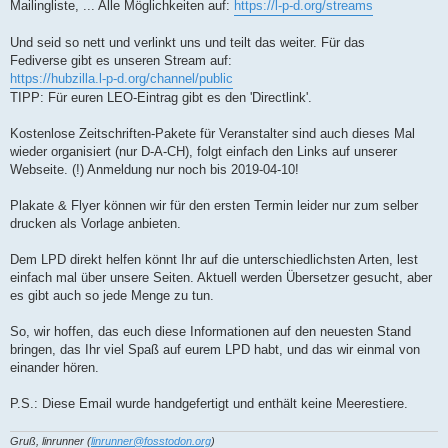
Mailingliste, ... Alle Möglichkeiten auf:
https://l-p-d.org/streams
Und seid so nett und verlinkt uns und teilt das weiter. Für das
Fediverse gibt es unseren Stream auf:
https://hubzilla.l-p-d.org/channel/public
TIPP: Für euren LEO-Eintrag gibt es den 'Directlink'.
Kostenlose Zeitschriften-Pakete für Veranstalter sind auch dieses Mal
wieder organisiert (nur D-A-CH), folgt einfach den Links auf unserer
Webseite. (!) Anmeldung nur noch bis 2019-04-10!
Plakate & Flyer können wir für den ersten Termin leider nur zum selber
drucken als Vorlage anbieten.
Dem LPD direkt helfen könnt Ihr auf die unterschiedlichsten Arten, lest
einfach mal über unsere Seiten. Aktuell werden Übersetzer gesucht, aber
es gibt auch so jede Menge zu tun.
So, wir hoffen, das euch diese Informationen auf den neuesten Stand
bringen, das Ihr viel Spaß auf eurem LPD habt, und das wir einmal von
einander hören.
P.S.: Diese Email wurde handgefertigt und enthält keine Meerestiere.
Gruß, linrunner (
linrunner@fosstodon.org
)