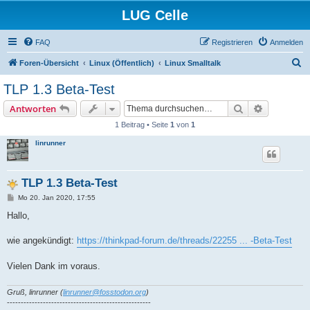
LUG Celle
FAQ
Registrieren
Anmelden
S
Foren-Übersicht
Linux (Öffentlich)
Linux Smalltalk
u
TLP 1.3 Beta-Test
c
Suche
Erweiterte
Antworten
h
1 Beitrag • Seite
1
von
1
e
linrunner
TLP 1.3 Beta-Test
B
Mo 20. Jan 2020, 17:55
e
i
Hallo,
t
r
a
wie angekündigt:
https://thinkpad-forum.de/threads/22255 ... -Beta-Test
g
Vielen Dank im voraus.
Gruß, linrunner (
linrunner@fosstodon.org
)
----------------------------------------------------