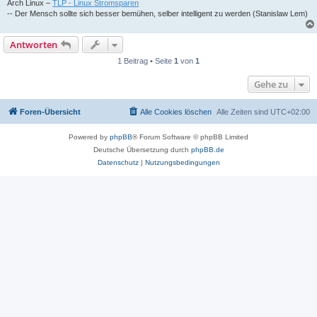
Arch Linux –
TLP - Linux Stromsparen
-- Der Mensch sollte sich besser bemühen, selber intelligent zu werden (Stanislaw Lem)
Antworten
1 Beitrag • Seite
1
von
1
Gehe zu
Foren-Übersicht
Alle Cookies löschen
Alle Zeiten sind
UTC+02:00
Powered by
phpBB
® Forum Software © phpBB Limited
Deutsche Übersetzung durch
phpBB.de
Datenschutz
|
Nutzungsbedingungen