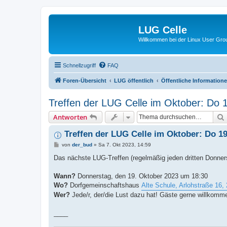
LUG Celle
Willkommen bei der Linux User Grou
Schnellzugriff
FAQ
Foren-Übersicht
LUG öffentlich
Öffentliche Information
Treffen der LUG Celle im Oktober: Do
Antworten
Treffen der LUG Celle im Oktober: Do 1
B
von
der_bud
»
Sa 7. Okt 2023, 14:59
e
i
Das nächste LUG-Treffen (regelmäßig jeden dritten Donnerst
t
r
a
Wann?
Donnerstag, den 19. Oktober 2023 um 18:30
g
Wo?
Dorfgemeinschaftshaus
Alte Schule, Arlohstraße 16
Wer?
Jede/r, der/die Lust dazu hat! Gäste gerne willkomm
____