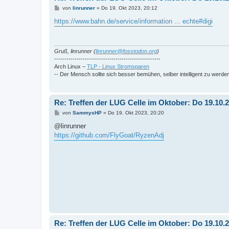
B
von
linrunner
»
Do 19. Okt 2023, 20:12
e
i
https://www.bahn.de/service/information ... echte#digi
t
r
a
g
Gruß, linrunner (
linrunner@fosstodon.org
)
----------------------------------------------------
Arch Linux –
TLP - Linux Stromsparen
-- Der Mensch sollte sich besser bemühen, selber intelligent zu werde
Re: Treffen der LUG Celle im Oktober: Do 19.10
B
von
SammysHP
»
Do 19. Okt 2023, 20:20
e
i
@linrunner
t
https://github.com/FlyGoat/RyzenAdj
r
a
g
Re: Treffen der LUG Celle im Oktober: Do 19.10