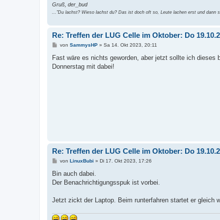
Gruß, der_bud
..."Du lachst? Wieso lachst du? Das ist doch oft so, Leute lachen erst und dann si
Re: Treffen der LUG Celle im Oktober: Do 19.10
B
von
SammysHP
»
Sa 14. Okt 2023, 20:11
e
i
Fast wäre es nichts geworden, aber jetzt sollte ich diese
t
Donnerstag mit dabei!
r
a
g
Re: Treffen der LUG Celle im Oktober: Do 19.10
B
von
LinuxBubi
»
Di 17. Okt 2023, 17:26
e
i
Bin auch dabei.
t
Der Benachrichtigungsspuk ist vorbei.
r
a
g
Jetzt zickt der Laptop. Beim runterfahren startet er gleich w