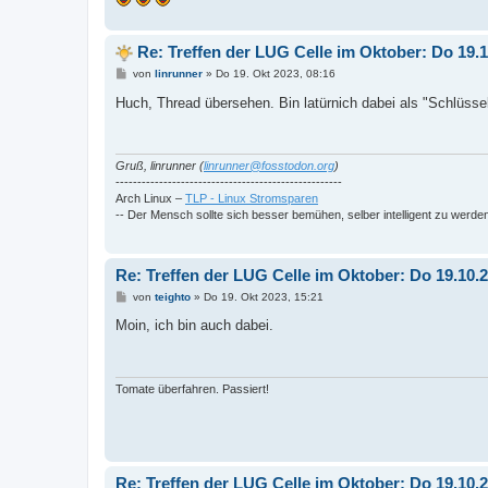
Re: Treffen der LUG Celle im Oktober: Do 19
B
von
linrunner
»
Do 19. Okt 2023, 08:16
e
i
Huch, Thread übersehen. Bin latürnich dabei als "Schlüsse
t
r
a
g
Gruß, linrunner (
linrunner@fosstodon.org
)
----------------------------------------------------
Arch Linux –
TLP - Linux Stromsparen
-- Der Mensch sollte sich besser bemühen, selber intelligent zu werde
Re: Treffen der LUG Celle im Oktober: Do 19.10
B
von
teighto
»
Do 19. Okt 2023, 15:21
e
i
Moin, ich bin auch dabei.
t
r
a
g
Tomate überfahren. Passiert!
Re: Treffen der LUG Celle im Oktober: Do 19.10