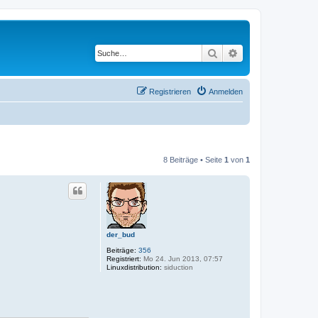
Suche
Erweiterte Suche
Registrieren
Anmelden
8 Beiträge • Seite
1
von
1
der_bud
Beiträge:
356
Registriert:
Mo 24. Jun 2013, 07:57
Linuxdistribution:
siduction