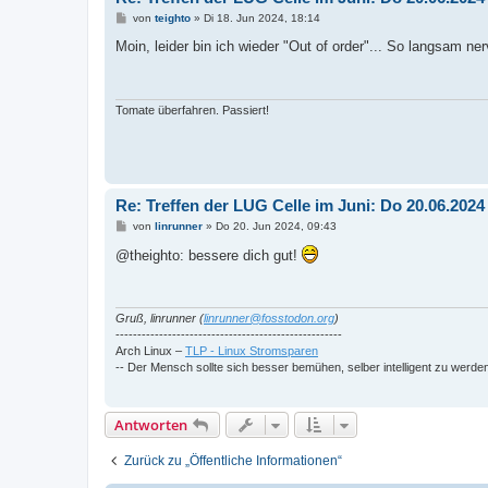
B
von
teighto
»
Di 18. Jun 2024, 18:14
e
i
Moin, leider bin ich wieder "Out of order"... So langsam 
t
r
a
g
Tomate überfahren. Passiert!
Re: Treffen der LUG Celle im Juni: Do 20.06.202
B
von
linrunner
»
Do 20. Jun 2024, 09:43
e
i
@theighto: bessere dich gut!
t
r
a
g
Gruß, linrunner (
linrunner@fosstodon.org
)
----------------------------------------------------
Arch Linux –
TLP - Linux Stromsparen
-- Der Mensch sollte sich besser bemühen, selber intelligent zu werde
Antworten
Zurück zu „Öffentliche Informationen“