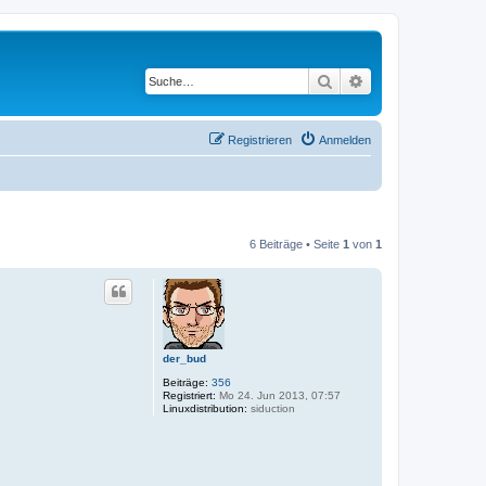
Suche
Erweiterte Suche
Registrieren
Anmelden
6 Beiträge • Seite
1
von
1
der_bud
Beiträge:
356
Registriert:
Mo 24. Jun 2013, 07:57
Linuxdistribution:
siduction