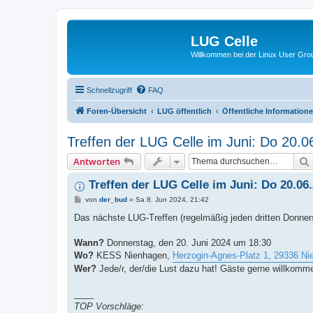
LUG Celle
Willkommen bei der Linux User Grou
Schnellzugriff
FAQ
Foren-Übersicht
LUG öffentlich
Öffentliche Information
Treffen der LUG Celle im Juni: Do 20.
Antworten
Treffen der LUG Celle im Juni: Do 20.0
B
von
der_bud
»
Sa 8. Jun 2024, 21:42
e
i
Das nächste LUG-Treffen (regelmäßig jeden dritten Donnerst
t
r
a
Wann?
Donnerstag, den 20. Juni 2024 um 18:30
g
Wo?
KESS Nienhagen,
Herzogin-Agnes-Platz 1, 29336 N
Wer?
Jede/r, der/die Lust dazu hat! Gäste gerne willkomm
____
TOP Vorschläge: