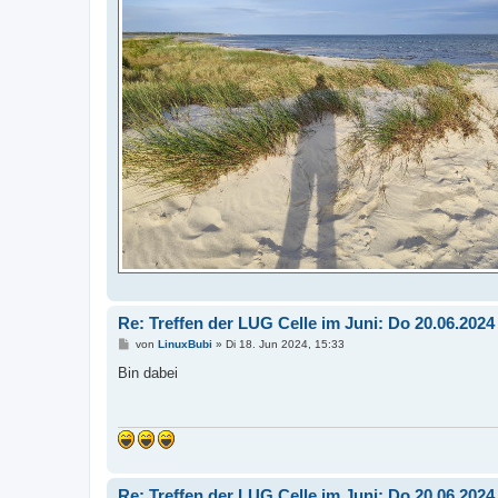
Re: Treffen der LUG Celle im Juni: Do 20.06.202
B
von
LinuxBubi
»
Di 18. Jun 2024, 15:33
e
i
Bin dabei
t
r
a
g
Re: Treffen der LUG Celle im Juni: Do 20.06.202