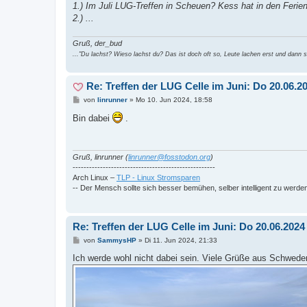
1.) Im Juli LUG-Treffen in Scheuen? Kess hat in den Ferien
2.) ...
Gruß, der_bud
..."Du lachst? Wieso lachst du? Das ist doch oft so, Leute lachen erst und dann si
Re: Treffen der LUG Celle im Juni: Do 20.06.
B
von
linrunner
»
Mo 10. Jun 2024, 18:58
e
i
Bin dabei
.
t
r
a
g
Gruß, linrunner (
linrunner@fosstodon.org
)
----------------------------------------------------
Arch Linux –
TLP - Linux Stromsparen
-- Der Mensch sollte sich besser bemühen, selber intelligent zu werde
Re: Treffen der LUG Celle im Juni: Do 20.06.202
B
von
SammysHP
»
Di 11. Jun 2024, 21:33
e
i
Ich werde wohl nicht dabei sein. Viele Grüße aus Schwede
t
r
a
g