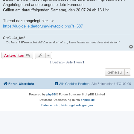
Angehörige und andere angemeldete Forenuser:
Grillen am darauffolgenden Samstag, den 20.07.24 ab 16 Uhr
Thread dazu angelegt hier: ->
https://lug-celle.de/forum/viewtopic.php?t=587
Gruß, der_bud
..."Du lachst? Wieso lachst du? Das ist doch oft so, Leute lachen erst und dann sind sie tot."
Antworten
1 Beitrag • Seite
1
von
1
Gehe zu
Foren-Übersicht
Alle Cookies löschen
Alle Zeiten sind
UTC+02:00
Powered by
phpBB
® Forum Software © phpBB Limited
Deutsche Übersetzung durch
phpBB.de
Datenschutz
|
Nutzungsbedingungen