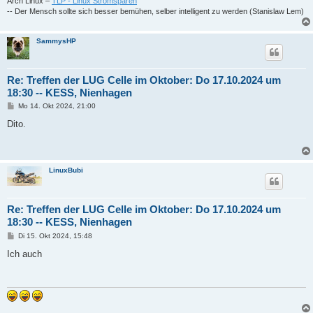
Arch Linux –
TLP - Linux Stromsparen
-- Der Mensch sollte sich besser bemühen, selber intelligent zu werden (Stanislaw Lem)
SammysHP
Re: Treffen der LUG Celle im Oktober: Do 17.10.2024 um
18:30 -- KESS, Nienhagen
B
Mo 14. Okt 2024, 21:00
e
i
Dito.
t
r
a
g
LinuxBubi
Re: Treffen der LUG Celle im Oktober: Do 17.10.2024 um
18:30 -- KESS, Nienhagen
B
Di 15. Okt 2024, 15:48
e
i
Ich auch
t
r
a
g