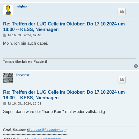
teighto
Re: Treffen der LUG Celle im Oktober: Do 17.10.2024 um
18:30 -- KESS, Nienhagen
B
Mi 16. Okt 2024, 07:48
e
i
Moin, ich bin auch dabei.
t
r
a
g
Tomate überfahren. Passiert!
linrunner
Re: Treffen der LUG Celle im Oktober: Do 17.10.2024 um
18:30 -- KESS, Nienhagen
B
Mi 16. Okt 2024, 12:58
e
i
Super, dann wäre der "harte Kern" mal wieder vollständig.
t
r
a
g
Gruß, linrunner (
linrunner@fosstodon.org
)
----------------------------------------------------