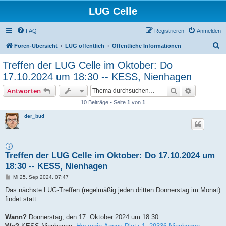
LUG Celle
FAQ
Registrieren
Anmelden
S
Foren-Übersicht
LUG öffentlich
Öffentliche Informationen
u
Treffen der LUG Celle im Oktober: Do
c
17.10.2024 um 18:30 -- KESS, Nienhagen
h
Suche
Erweiterte
Antworten
e
10 Beiträge • Seite
1
von
1
der_bud
Treffen der LUG Celle im Oktober: Do 17.10.2024 um
18:30 -- KESS, Nienhagen
B
Mi 25. Sep 2024, 07:47
e
i
Das nächste LUG-Treffen (regelmäßig jeden dritten Donnerstag im Monat)
t
findet statt :
r
a
g
Wann?
Donnerstag, den 17. Oktober 2024 um 18:30