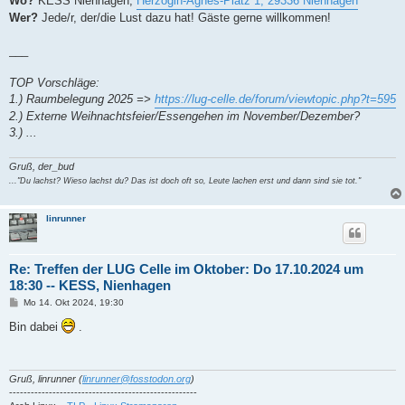
Wo?
KESS Nienhagen,
Herzogin-Agnes-Platz 1, 29336 Nienhagen
Wer?
Jede/r, der/die Lust dazu hat! Gäste gerne willkommen!
___
TOP Vorschläge:
1.) Raumbelegung 2025 =>
https://lug-celle.de/forum/viewtopic.php?t=595
2.) Externe Weihnachtsfeier/Essengehen im November/Dezember?
3.) ...
Gruß, der_bud
..."Du lachst? Wieso lachst du? Das ist doch oft so, Leute lachen erst und dann sind sie tot."
linrunner
Re: Treffen der LUG Celle im Oktober: Do 17.10.2024 um
18:30 -- KESS, Nienhagen
B
Mo 14. Okt 2024, 19:30
e
i
Bin dabei
.
t
r
a
g
Gruß, linrunner (
linrunner@fosstodon.org
)
----------------------------------------------------