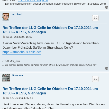
Arch Linux –
TLP - Linux Stromsparen
-- Der Mensch sollte sich besser bemühen, selber intelligent zu werden (Stanislaw Lem)
der_bud
Re: Treffen der LUG Celle im Oktober: Do 17.10.2024 um
18:30 -- KESS, Nienhagen
B
Mi 16. Okt 2024, 15:52
e
i
Kleiner Vorab-Vorschlag bzw Idee zu TOP 2: Irgendwann November-
t
Dezember Frühstück Sa/So im Strandhaus Celle?
r
a
https://strandhaus-celle.de/
g
Gruß, der_bud
..."Du lachst? Wieso lachst du? Das ist doch oft so, Leute lachen erst und dann sind sie tot."
linrunner
Re: Treffen der LUG Celle im Oktober: Do 17.10.2024 um
18:30 -- KESS, Nienhagen
B
Do 17. Okt 2024, 07:19
e
i
Denkt bei eurer Planung daran, dass die Umleitung zwischen Wathlingen
t
und Nienhagen über "Hamburg" führt ...