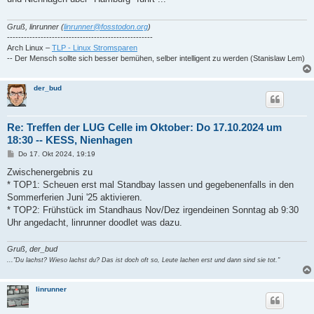
r
a
g
Gruß, linrunner (
linrunner@fosstodon.org
)
----------------------------------------------------
Arch Linux –
TLP - Linux Stromsparen
-- Der Mensch sollte sich besser bemühen, selber intelligent zu werden (Stanislaw Lem)
der_bud
Re: Treffen der LUG Celle im Oktober: Do 17.10.2024 um
18:30 -- KESS, Nienhagen
B
Do 17. Okt 2024, 19:19
e
i
Zwischenergebnis zu
t
* TOP1: Scheuen erst mal Standbay lassen und gegebenenfalls in den
r
a
Sommerferien Juni '25 aktivieren.
g
* TOP2: Frühstück im Standhaus Nov/Dez irgendeinen Sonntag ab 9:30
Uhr angedacht, linrunner doodlet was dazu.
Gruß, der_bud
..."Du lachst? Wieso lachst du? Das ist doch oft so, Leute lachen erst und dann sind sie tot."
linrunner