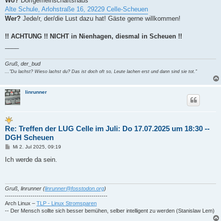
Wo?
Dorfgemeinschaftshaus
Alte Schule, Arlohstraße 16, 29229 Celle-Scheuen
Wer?
Jede/r, der/die Lust dazu hat! Gäste gerne willkommen!
!! ACHTUNG !! NICHT in Nienhagen, diesmal in Scheuen !!
____
Gruß, der_bud
..."Du lachst? Wieso lachst du? Das ist doch oft so, Leute lachen erst und dann sind sie tot."
linrunner
Re: Treffen der LUG Celle im Juli: Do 17.07.2025 um 18:30 --
DGH Scheuen
B
Mi 2. Jul 2025, 09:19
e
i
Ich werde da sein.
t
r
a
g
Gruß, linrunner (
linrunner@fosstodon.org
)
----------------------------------------------------
Arch Linux –
TLP - Linux Stromsparen
-- Der Mensch sollte sich besser bemühen, selber intelligent zu werden (Stanislaw Lem)