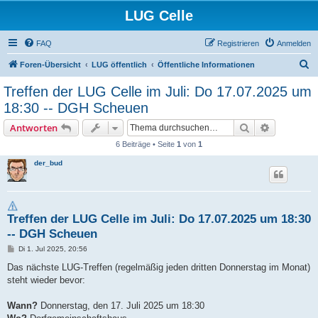
LUG Celle
FAQ
Registrieren
Anmelden
S
Foren-Übersicht
LUG öffentlich
Öffentliche Informationen
u
Treffen der LUG Celle im Juli: Do 17.07.2025 um
c
18:30 -- DGH Scheuen
h
Suche
Erweiterte
Antworten
e
6 Beiträge • Seite
1
von
1
der_bud
Treffen der LUG Celle im Juli: Do 17.07.2025 um 18:30
-- DGH Scheuen
B
Di 1. Jul 2025, 20:56
e
i
Das nächste LUG-Treffen (regelmäßig jeden dritten Donnerstag im Monat)
t
steht wieder bevor:
r
a
g
Wann?
Donnerstag, den 17. Juli 2025 um 18:30